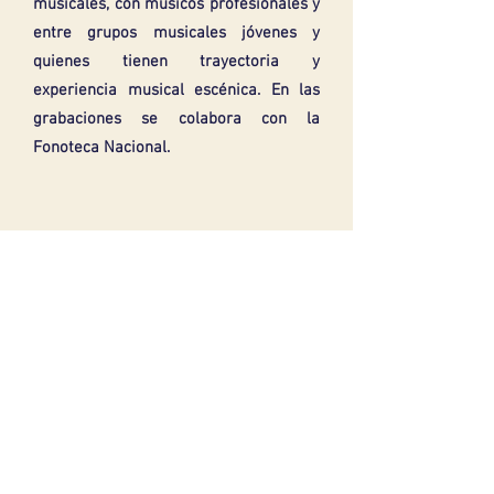
musicales, con músicos profesionales y
entre grupos musicales jóvenes y
quienes tienen trayectoria y
experiencia musical escénica. En las
grabaciones se colabora con la
Fonoteca Nacional.
conartemx@gmail.com
/
www.conartemx.net
/
@ConArteMx /
55185424
/ 2do Cjón. San Juan de
Dios 25 Col. Guerrero, CDMX