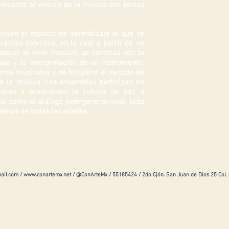
ompartir el vínculo de la música con temas
tuyen el espacio de aprendizaje al que se
ctica colectiva, en la cual a partir de un
levar el nivel musical, se continúa con la
aje y la interpretación de un instrumento,
mos musicales y se fortalece el sentido de
e la música. Los ensambles participan en
aciones y promueven la cultura de paz a
sí como el diálogo intergeneracional, toda
sonas de todas las edades.
ail.com
/
www.conartemx.net
/ @ConArteMx / 55185424 / 2do Cjón. San Juan de Dios 25 Col.