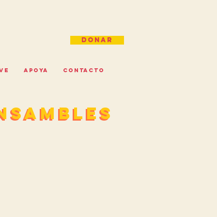
Donar
IVE
APOYA
CONTACTO
ensambles
ensambles